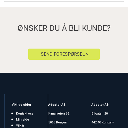
ØNSKER DU Å BLI KUNDE?
SEND FORESPØRSEL >
Viktige sider
Adeptor AS
Adeptor AB
Kontakt oss
Kanalveien 62
Bilgatan 20
Min side
5068 Bergen
442 40 Kungälv
Vilkår