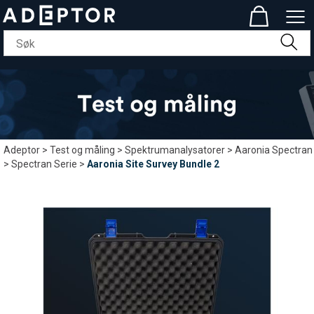
Adeptor
>
Test og måling
>
Spektrumanalysatorer
>
Aaronia Spectran
>
Spectran Serie
>
Aaronia Site Survey Bundle 2