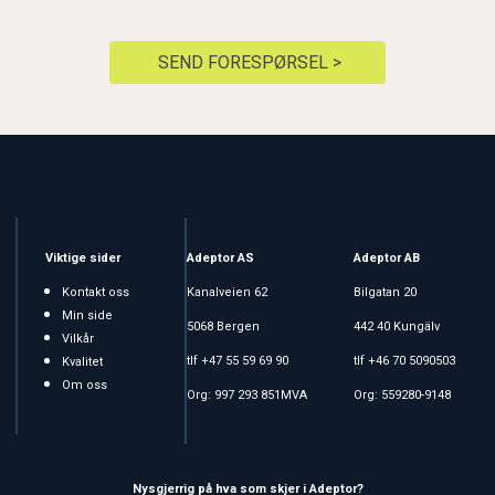
SEND FORESPØRSEL >
Viktige sider
Adeptor AS
Adeptor AB
Kontakt oss
Kanalveien 62
Bilgatan 20
Min side
5068 Bergen
442 40 Kungälv
Vilkår
tlf +47 55 59 69 90
tlf +46 70 5090503
Kvalitet
Om oss
Org: 997 293 851MVA
Org: 559280-9148
Nysgjerrig på hva som skjer i Adeptor?