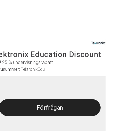
ektronix Education Discount
! 25 % undervisningsrabatt
runummer:
TektronixEdu
Förfrågan