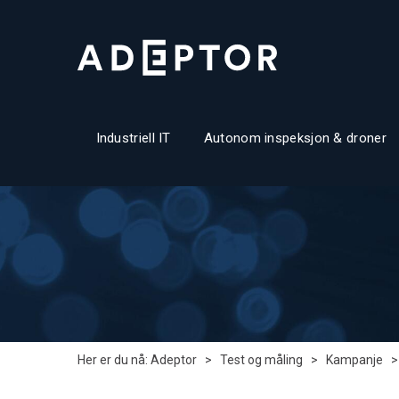
Industriell IT
Autonom inspeksjon & droner
Her er du nå:
Adeptor
>
Test og måling
>
Kampanje