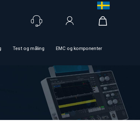
Logga in
g
Test og måling
EMC og komponenter