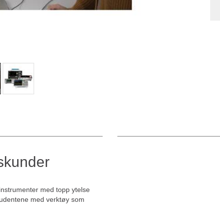
gskunder
 instrumenter med topp ytelse
studentene med verktøy som