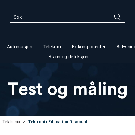
Automasjon
Telekom
Ex komponenter
Belysnin
Brann og deteksjon
>
Tektronix
>
Tektronix Education Discount