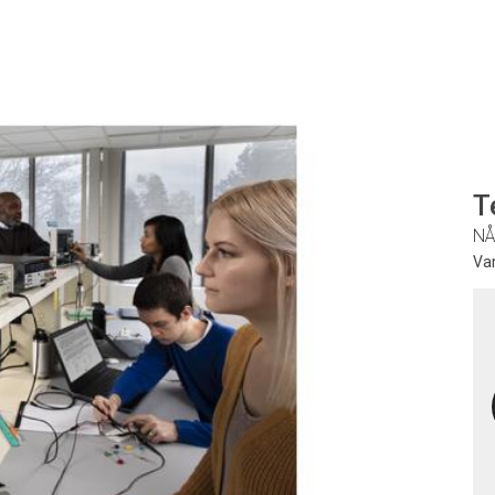
T
NÅ
Va