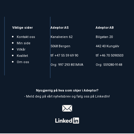
Viktige sider
Adeptor AS
Adeptor AB
Kontakt oss
Kanalveien 62
Bilgatan 20
Min side
5068 Bergen
442 40 Kungälv
Vilkår
tlf +47 55 59 69 90
tlf +46 70 5090503
Kvalitet
Om oss
Org: 997 293 851MVA
Org: 559280-9148
Nysgjerrig på hva som skjer i Adeptor?
- Meld deg på vårt nyhetsbrev og følg oss på LinkedIn!