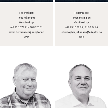
Fagområder:
Fagområder:
Test, måling og
Test, måling og
Oscilloskop
Oscilloskop
+47 23 16 79 71 / 90 02 23 81
+47 23 16 79 75 / 91 99 24 65
svein.hermansen@adeptor.no
christopher.johansen@adeptor.no
Oslo
Oslo