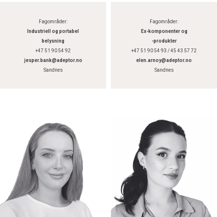
Fagområder:
Fagområder:
Industriell og portabel
Ex-komponenter og
belysning
-produkter
+47 51 90 54 92
+47 51 90 54 93 / 45 43 57 72
jesper.bank@adeptor.no
elen.arnoy@adeptor.no
Sandnes
Sandnes