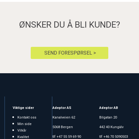
ØNSKER DU Å BLI KUNDE?
SEND FORESPØRSEL >
Viktige sider
Adeptor AS
Adeptor AB
Kontakt oss
Kanalveien 62
Bilgatan 20
Min side
5068 Bergen
442 40 Kungälv
Vilkår
tlf +47 55 59 69 90
tlf +46 70 5090503
Kvalitet