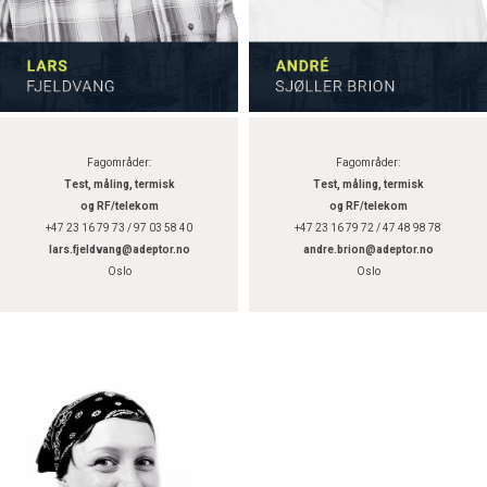
Fagområder:
Fagområder:
Test, måling, termisk
Test, måling, termisk
og RF/telekom
og RF/telekom
+47 23 16 79 73 / 97 03 58 40
+47 23 16 79 72 / 47 48 98 78
lars.fjeldvang@adeptor.no
andre.brion@adeptor.no
Oslo
Oslo