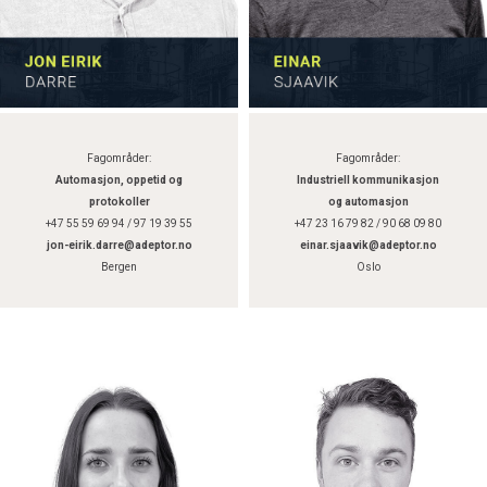
Fagområder:
Fagområder:
Automasjon, oppetid og
Industriell kommunikasjon
protokoller
og automasjon
+47 55 59 69 94 / 97 19 39 55
+47 23 16 79 82 / 90 68 09 80
jon-eirik.darre@adeptor.no
einar.sjaavik@adeptor.no
Bergen
Oslo