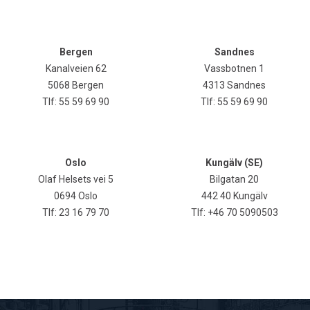
Bergen
Sandnes
Kanalveien 62
Vassbotnen 1
5068 Bergen
4313 Sandnes
Tlf:
55 59 69 90
Tlf:
55 59 69 90
Oslo
Kungälv (SE)
Olaf Helsets vei 5
Bilgatan 20
0694 Oslo
442 40 Kungälv
Tlf:
23 16 79 70
Tlf:
+46 70 5090503