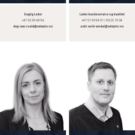
Daglig Leder
Leder kundeservice og kvalitet
+47 55 59 69 96
+47 51 90 54 91 / 90 25 19 04
dag-ivar.roald@adeptor.no
astri.vold-amdal@adeptor.no