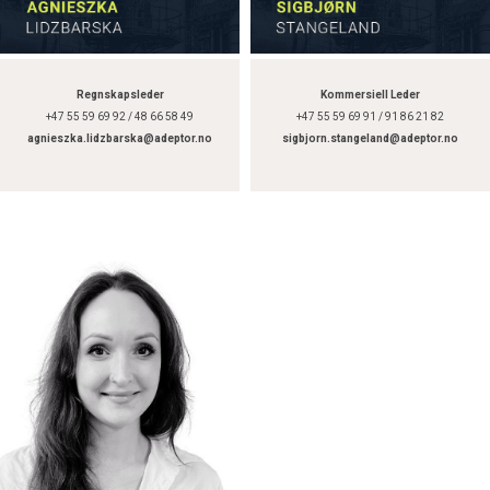
Regnskapsleder
Kommersiell Leder
+47 55 59 69 92 / 48 66 58 49
+47 55 59 69 91 / 91 86 21 82
agnieszka.lidzbarska@adeptor.no
sigbjorn.stangeland@adeptor.no