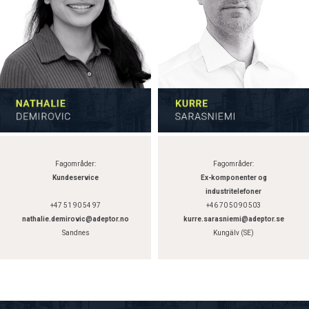
Fagområder:
Fagområder:
Kundeservice
Ex-komponenter og
industritelefoner
+47 51 90 54 97
+46 70 50 90 503
nathalie.demirovic@adeptor.no
kurre.sarasniemi@adeptor.se
Sandnes
Kungälv (SE)