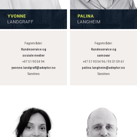
Fagområder:
Fagområder:
Kundeservice og
Kundeservice og
sosiale medier
samsvar
+47 51 90 54 94
+47 51 90 54 96 / 93 01 59 61
yvonne.landgraff@adeptor.no
palina.langheim@adeptor.no
Sandnes
Sandnes