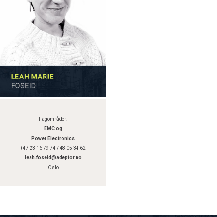
Fagområder:
EMC og
Power Electronics
+47 23 16 79 74 / 48 05 34 62
leah.foseid@adeptor.no
Oslo