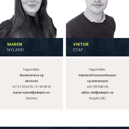
Fagområder:
Fagområder:
Kundeservice og
Industriell kommunikasjon
økonomi
og automasjon
+47 51 90 54 95 / 41 69 98 54
+46 709 908109
maren.nyland@adeptor.no
viktor.staf@adeptor.se
Sandnes
Kungälv (SE)