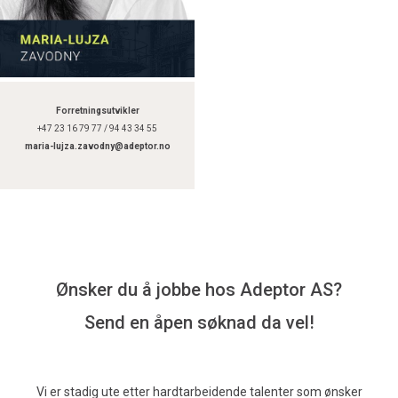
Forretningsutvikler
+47 23 16 79 77 / 94 43 34 55
maria-lujza.zavodny@adeptor.no
Ønsker du å jobbe hos Adeptor AS?
Send en åpen søknad da vel!
Vi er stadig ute etter hardtarbeidende talenter som ønsker