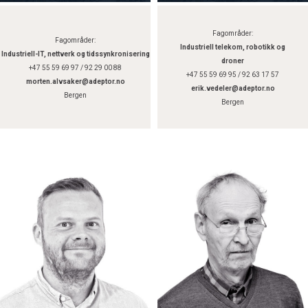
Fagområder:
Fagområder:
Industriell telekom, robotikk og
Industriell-IT, nettverk og tidssynkronisering
droner
+47 55 59 69 97 / 92 29 00 88
+47 55 59 69 95 / 92 63 17 57
morten.alvsaker@adeptor.no
erik.vedeler@adeptor.no
Bergen
Bergen