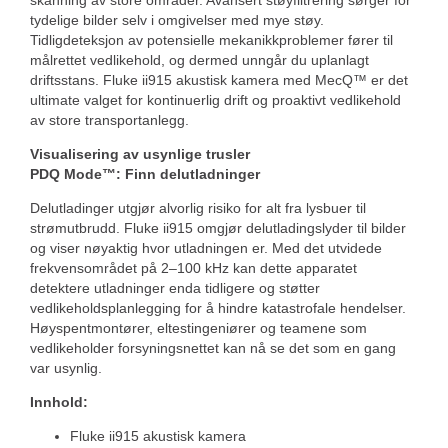
skanning av store områder. Avansert støyfiltrering sørger for
tydelige bilder selv i omgivelser med mye støy.
Tidligdeteksjon av potensielle mekanikkproblemer fører til
målrettet vedlikehold, og dermed unngår du uplanlagt
driftsstans. Fluke ii915 akustisk kamera med MecQ™ er det
ultimate valget for kontinuerlig drift og proaktivt vedlikehold
av store transportanlegg.
Visualisering av usynlige trusler
PDQ Mode™: Finn delutladninger
Delutladinger utgjør alvorlig risiko for alt fra lysbuer til
strømutbrudd. Fluke ii915 omgjør delutladingslyder til bilder
og viser nøyaktig hvor utladningen er. Med det utvidede
frekvensområdet på 2–100 kHz kan dette apparatet
detektere utladninger enda tidligere og støtter
vedlikeholdsplanlegging for å hindre katastrofale hendelser.
Høyspentmontører, eltestingeniører og teamene som
vedlikeholder forsyningsnettet kan nå se det som en gang
var usynlig.
Innhold:
Fluke ii915 akustisk kamera