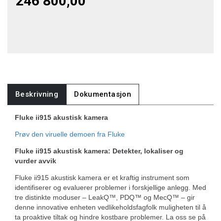
246 800,00
Beskrivning
Dokumentasjon
Fluke ii915 akustisk kamera
Prøv den viruelle demoen fra Fluke
Fluke ii915 akustisk kamera: Detekter, lokaliser og
vurder avvik
Fluke ii915 akustisk kamera er et kraftig instrument som
identifiserer og evaluerer problemer i forskjellige anlegg. Med
tre distinkte moduser – LeakQ™, PDQ™ og MecQ™ – gir
denne innovative enheten vedlikeholdsfagfolk muligheten til å
ta proaktive tiltak og hindre kostbare problemer. La oss se på