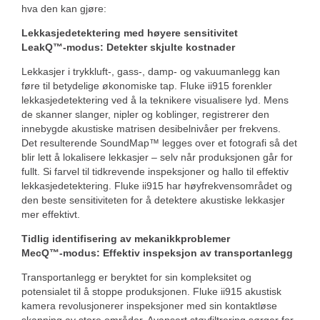
hva den kan gjøre:
Lekkasjedetektering med høyere sensitivitet
LeakQ™-modus: Detekter skjulte kostnader
Lekkasjer i trykkluft-, gass-, damp- og vakuumanlegg kan
føre til betydelige økonomiske tap. Fluke ii915 forenkler
lekkasjedetektering ved å la teknikere visualisere lyd. Mens
de skanner slanger, nipler og koblinger, registrerer den
innebygde akustiske matrisen desibelnivåer per frekvens.
Det resulterende SoundMap™ legges over et fotografi så det
blir lett å lokalisere lekkasjer – selv når produksjonen går for
fullt. Si farvel til tidkrevende inspeksjoner og hallo til effektiv
lekkasjedetektering. Fluke ii915 har høyfrekvensområdet og
den beste sensitiviteten for å detektere akustiske lekkasjer
mer effektivt.
Tidlig identifisering av mekanikkproblemer
MecQ™-modus: Effektiv inspeksjon av transportanlegg
Transportanlegg er beryktet for sin kompleksitet og
potensialet til å stoppe produksjonen. Fluke ii915 akustisk
kamera revolusjonerer inspeksjoner med sin kontaktløse