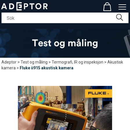
Adeptor
>
Test og måling
>
Termografi, IR og inspeksjon
>
Akustisk
kamera
>
Fluke ii915 akustisk kamera