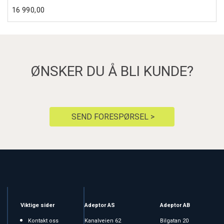
16 990,00
ØNSKER DU Å BLI KUNDE?
SEND FORESPØRSEL >
Viktige sider
Adeptor AS
Adeptor AB
Kontakt oss
Kanalveien 62
Bilgatan 20