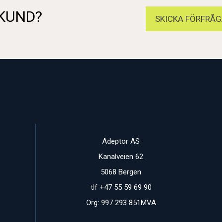
 KUND?
SKICKA FÖRFRÅG
Adeptor AS
Kanalveien 62
5068 Bergen
tlf +47 55 59 69 90
Org: 997 293 851MVA