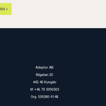
AN >
Adeptor AB
Bilgatan 20
442 40 Kungälv
tlf +46 70 5090503
Org: 559280-9148