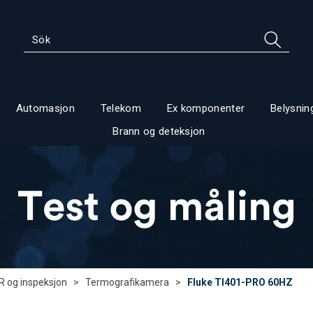
Automasjon
Telekom
Ex komponenter
Belysnin
Brann og deteksjon
IR og inspeksjon
>
Termografikamera
>
Fluke TI401-PRO 60HZ