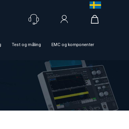
Logga in
g
Test og måling
EMC og komponenter