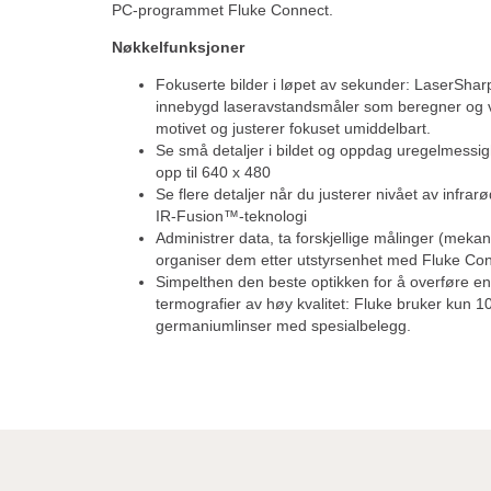
PC-programmet Fluke Connect.
Nøkkelfunksjoner
Fokuserte bilder i løpet av sekunder: LaserSha
innebygd laseravstandsmåler som beregner og vi
motivet og justerer fokuset umiddelbart.
Se små detaljer i bildet og oppdag uregelmessi
opp til 640 x 480
Se flere detaljer når du justerer nivået av infrar
IR-Fusion™-teknologi
Administrer data, ta forskjellige målinger (mekan
organiser dem etter utstyrsenhet med Fluke C
Simpelthen den beste optikken for å overføre e
termografier av høy kvalitet: Fluke bruker kun 
germaniumlinser med spesialbelegg.