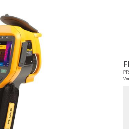
F
PR
Va