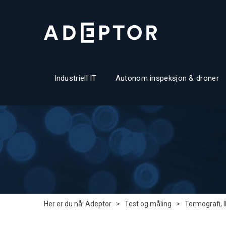
Industriell IT
Autonom inspeksjon & droner
Her er du nå:
Adeptor
>
Test og måling
>
Termografi, 