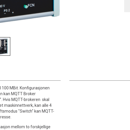
l 100 MBit. Konfigurasjonen
onen kan MQTT Broker
r". Hvis MQTT-brokeren skal
t maskinnettverk, kan alle 4
driftsmodus "Switch" kan MQTT-
dresse.
jon mellom to forskjellige