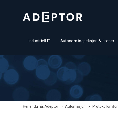
Industriell IT
Autonom inspeksjon & droner
Her er du nå:
Adeptor
>
Automasjon
>
Protokollomfo