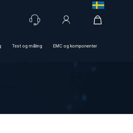
Logg inn
g
Test og måling
EMC og komponenter