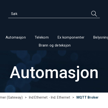
Automasjon
Telekom
Ex komponenter
Belysnin
Brann og deteksjon
Automasjon
rmer (Gateway)
>
Ind Ethernet. - Ind. Ethernet
>
MQTT Broker