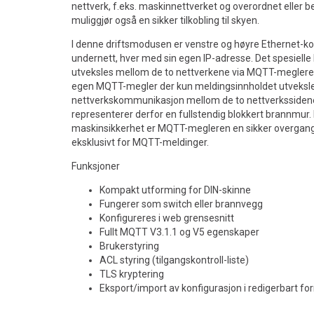
nettverk, f.eks. maskinnettverket og overordnet eller b
muliggjør også en sikker tilkobling til skyen.
I denne driftsmodusen er venstre og høyre Ethernet-kont
undernett, hver med sin egen IP-adresse. Det spesielle
utveksles mellom de to nettverkene via MQTT-megleren
egen MQTT-megler der kun meldingsinnholdet utveksles
nettverkskommunikasjon mellom de to nettverksside
representerer derfor en fullstendig blokkert brannmu
maskinsikkerhet er MQTT-megleren en sikker overgan
eksklusivt for MQTT-meldinger.
Funksjoner
Kompakt utforming for DIN-skinne
Fungerer som switch eller brannvegg
Konfigureres i web grensesnitt
Fullt MQTT V3.1.1 og V5 egenskaper
Brukerstyring
ACL styring (tilgangskontroll-liste)
TLS kryptering
Eksport/import av konfigurasjon i redigerbart fo