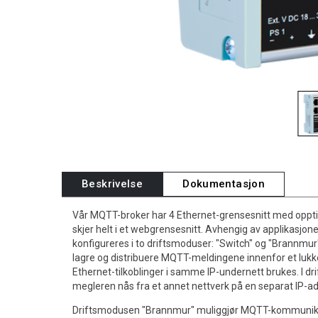
Beskrivelse
Dokumentasjon
Vår MQTT-broker har 4 Ethernet-grensesnitt med oppti
skjer helt i et webgrensesnitt. Avhengig av applikasj
konfigureres i to driftsmoduser: "Switch" og "Brannmu
lagre og distribuere MQTT-meldingene innenfor et lukke
Ethernet-tilkoblinger i samme IP-undernett brukes. I 
megleren nås fra et annet nettverk på en separat IP-a
Driftsmodusen "Brannmur" muliggjør MQTT-kommunikas