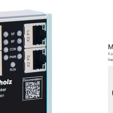
M
Ka
Va