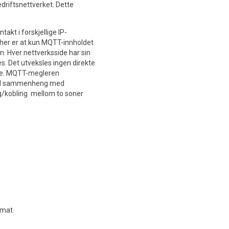
edriftsnettverket. Dette
akt i forskjellige IP-
 her er at kun MQTT-innholdet
. Hver nettverksside har sin
. Det utveksles ingen direkte
ne. MQTT-megleren
r. I sammenheng med
g/kobling mellom to soner
rmat