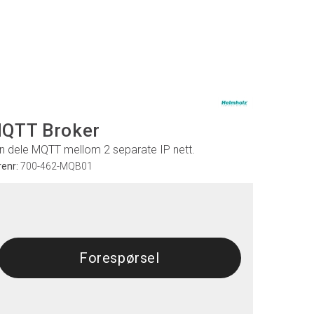
QTT Broker
n dele MQTT mellom 2 separate IP nett.
renr:
700-462-MQB01
Forespørsel