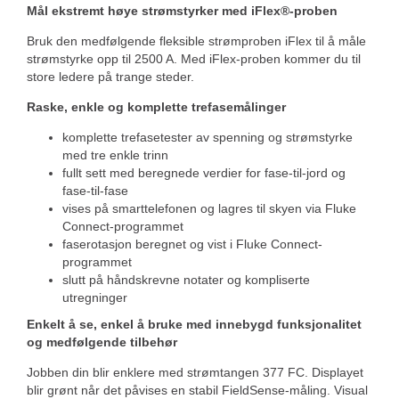
Mål ekstremt høye strømstyrker med iFlex®-proben
Bruk den medfølgende fleksible strømproben iFlex til å måle
strømstyrke opp til 2500 A. Med iFlex-proben kommer du til
store ledere på trange steder.
Raske, enkle og komplette trefasemålinger
komplette trefasetester av spenning og strømstyrke
med tre enkle trinn
fullt sett med beregnede verdier for fase-til-jord og
fase-til-fase
vises på smarttelefonen og lagres til skyen via Fluke
Connect-programmet
faserotasjon beregnet og vist i Fluke Connect-
programmet
slutt på håndskrevne notater og kompliserte
utregninger
Enkelt å se, enkel å bruke med innebygd funksjonalitet
og medfølgende tilbehør
Jobben din blir enklere med strømtangen 377 FC. Displayet
blir grønt når det påvises en stabil FieldSense-måling. Visual