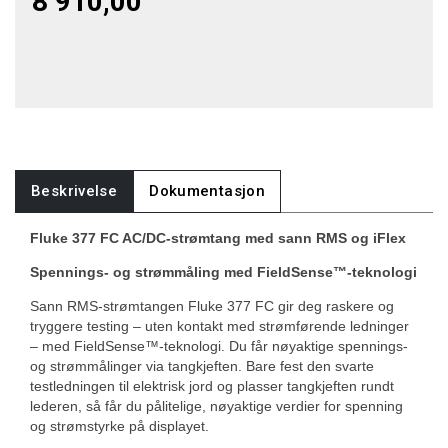
8 910,00
Beskrivelse
Dokumentasjon
Fluke 377 FC AC/DC-strømtang med sann RMS og iFlex
Spennings- og strømmåling med FieldSense™-teknologi
Sann RMS-strømtangen Fluke 377 FC gir deg raskere og
tryggere testing – uten kontakt med strømførende ledninger
– med FieldSense™-teknologi. Du får nøyaktige spennings-
og strømmålinger via tangkjeften. Bare fest den svarte
testledningen til elektrisk jord og plasser tangkjeften rundt
lederen, så får du pålitelige, nøyaktige verdier for spenning
og strømstyrke på displayet.