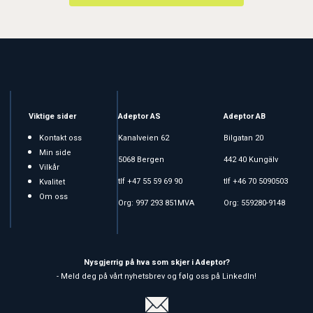
Viktige sider
Adeptor AS
Adeptor AB
Kontakt oss
Kanalveien 62
Bilgatan 20
Min side
5068 Bergen
442 40 Kungälv
Vilkår
tlf +47 55 59 69 90
tlf +46 70 5090503
Kvalitet
Om oss
Org: 997 293 851MVA
Org: 559280-9148
Nysgjerrig på hva som skjer i Adeptor?
- Meld deg på vårt nyhetsbrev og følg oss på LinkedIn!