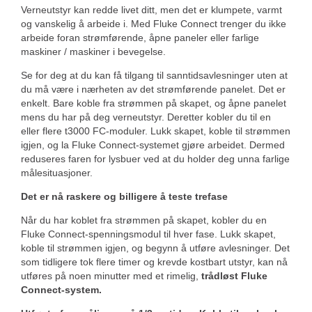
Verneutstyr kan redde livet ditt, men det er klumpete, varmt
og vanskelig å arbeide i. Med Fluke Connect trenger du ikke
arbeide foran strømførende, åpne paneler eller farlige
maskiner / maskiner i bevegelse.
Se for deg at du kan få tilgang til sanntidsavlesninger uten at
du må være i nærheten av det strømførende panelet. Det er
enkelt. Bare koble fra strømmen på skapet, og åpne panelet
mens du har på deg verneutstyr. Deretter kobler du til en
eller flere t3000 FC-moduler. Lukk skapet, koble til strømmen
igjen, og la Fluke Connect-systemet gjøre arbeidet. Dermed
reduseres faren for lysbuer ved at du holder deg unna farlige
målesituasjoner.
Det er nå raskere og billigere å teste trefase
Når du har koblet fra strømmen på skapet, kobler du en
Fluke Connect-spenningsmodul til hver fase. Lukk skapet,
koble til strømmen igjen, og begynn å utføre avlesninger. Det
som tidligere tok flere timer og krevde kostbart utstyr, kan nå
utføres på noen minutter med et rimelig,
trådløst Fluke
Connect-system.