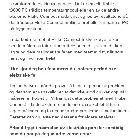
strømførende elektriske paneler. Det er enkelt. Koble til
t3000 FC trådløs temperaturmodul eller en av de andre
eksterne Fluke Connect-modulene, og les av resultatene på
det trådløse Fluke Connect-multimeteret eller en bærbar PC
på trygg avstand.
Enda bedre er det at Fluke Connect-testverktøyene kan
sende måleresultater til smarttelefonen din, slik at du kan
lagre og dele målinger fra felten med teamet ditt, når som
helst og hvor som helst.
Ikke kjør deg helt fast mens du isolerer periodiske
elektriske feil
Timing betyr alt når du prøver å finne et periodisk problem,
og det som er vanskelig, er at det ikke alltid dukker opp når
måleren er koblet til. Vi har løst dette problemet med Fluke
Connect – la de eksterne modulene være koblet til for å
logge målinger, og ta deg av andre problemer i mellomtiden.
Deretter kan du laste ned dataene for videre analyser.
Arbeid trygt i nærheten av elektriske paneler samtidig
som du har på deg mindre verneutstyr