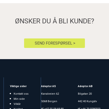
ØNSKER DU Å BLI KUNDE?
SEND FORESPØRSEL >
Viktige sider
Adeptor AS
Adeptor AB
Kontakt oss
Kanalveien 62
Bilgatan 20
Min side
5068 Bergen
442 40 Kungälv
Vilkår
tlf +47 55 59 69 90
tlf +46 70 5090503