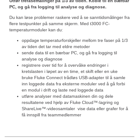
Utfør trefasemålinger på 1/3 av tiden. Koble til en bærbar
PC, og gå fra logging til analyse og diagnose.
Du kan løse problemer raskere ved å se sanntidsmålinger fra
flere testpunkter på samme skjerm. Med t3000 FC-
temperaturmoduler kan du:
oppdage temperaturforskjeller mellom tre faser på 1/3
av tiden det tar med eldre metoder
sende data til en bærbar PC, og gå fra logging til
analyse og diagnose
registrere over tid for å overvåke endringer i
kretslasten i løpet av en time, et skift eller en uke
bruke Fluke Connect trådløs USB-adapter til å samle
inn loggede data fra eksterne moduler ved å gå forbi
en modul i drift og laste ned loggede data
utføre analyser med datamaskinen din og dele
resultatene ved hjelp av Fluke Cloud™-lagring og
ShareLive™-videosamtaler vise data eller grafer for å
få innspill fra teammedlemmer